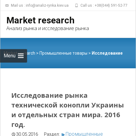
Mail us : info@analiz-rynka.kiev.ua
Call us : +38(044) 591-52-77
Skip to
Market research
content
Найти:
Анализ рынка и исследование рынка
Market research
>
Промышленные товары
>
Исследование
Menu
рынка технической конопли Украины и отдельных стран
Исследование рынка
технической конопли Украины
и отдельных стран мира. 2016
мира. 2016 год.
год.
Промышленные
30.05.2016
Раздел: