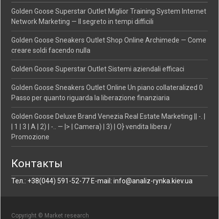
Golden Goose Superstar Outlet Miglior Training System Internet
Network Marketing — Il segreto in tempi difficili
Golden Goose Sneakers Outlet Shop Online Archimede — Come
creare soldi facendo nulla
Golden Goose Superstar Outlet Sistemi aziendali efficaci
Golden Goose Sneakers Outlet Online Un piano collateralized 0
Passo per quanto riguarda la liberazione finanziaria
Golden Goose Deluxe Brand Venezia Real Estate Marketing || -. |
| 1 | 3 | A | 2) | -.. — |> | Camera) | 3) | O} vendita libera /
Promozione
Контакты
Тел.: +38(044) 591-52-77 E-mail: info@analiz-rynka.kiev.ua
Copyright © Market research