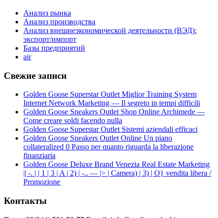
Анализ рынка
Анализ производства
Анализ внешнеэкономической деятельности (ВЭД):
экспорт/импорт
Базы предприятий
air
Свежие записи
Golden Goose Superstar Outlet Miglior Training System
Internet Network Marketing — Il segreto in tempi difficili
Golden Goose Sneakers Outlet Shop Online Archimede —
Come creare soldi facendo nulla
Golden Goose Superstar Outlet Sistemi aziendali efficaci
Golden Goose Sneakers Outlet Online Un piano
collateralized 0 Passo per quanto riguarda la liberazione
finanziaria
Golden Goose Deluxe Brand Venezia Real Estate Marketing
|| -. | | 1 | 3 | A | 2) | -.. — |> | Camera) | 3) | O} vendita libera /
Promozione
Контакты