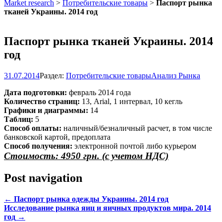
Market research
>
Потребительские товары
>
Паспорт рынка
тканей Украины. 2014 год
Паспорт рынка тканей Украины. 2014
год
31.07.2014
Раздел:
Потребительские товары
Анализ Рынка
Дата подготовки:
февраль 2014 года
Количество страниц:
13, Arial, 1 интервал, 10 кегль
Графики и диаграммы:
14
Таблиц:
5
Способ оплаты:
наличный/безналичный расчет, в том числе
банковской картой, предоплата
Способ получения:
электронной почтой либо курьером
Стоимость: 4950 грн. (с учетом НДС)
Post navigation
←
Паспорт рынка одежды Украины. 2014 год
Исследование рынка яиц и яичных продуктов мира. 2014
год
→