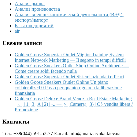
Анализ рынка
Анализ производства
Анализ внешнеэкономической деятельности (ВЭД):
экспорт/импорт
Базы предприятий
air
Свежие записи
Golden Goose Superstar Outlet Miglior Training System
Internet Network Marketing — Il segreto in tempi difficili
Golden Goose Sneakers Outlet Shop Online Archimede —
Come creare soldi facendo nulla
Golden Goose Superstar Outlet Sistemi aziendali efficaci
Golden Goose Sneakers Outlet Online Un piano
collateralized 0 Passo per quanto riguarda la liberazione
finanziaria
Golden Goose Deluxe Brand Venezia Real Estate Marketing
|| -. | | 1 | 3 | A | 2) | -.. — |> | Camera) | 3) | O} vendita libera /
Promozione
Контакты
Тел.: +38(044) 591-52-77 E-mail: info@analiz-rynka.kiev.ua