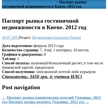
Market research
>
Недвижимость
>
Паспорт рынка
гостиничной недвижимости в Киеве. 2012 год
Паспорт рынка гостиничной
недвижимости в Киеве. 2012 год
30.07.2013
Раздел:
Недвижимость
Анализ Рынка
Дата подготовки:
февраль 2013 года
Количество страниц:
7, Arial, 1 интервал, 10 кегель
Графики и диаграммы:
8
Таблиц:
1
Способ оплаты:
наличный/безналичный расчет, в том числе
банковской картой, предоплата
Способ получения:
электронной почтой либо курьером
Стоимость: 3450 грн. (с учетом НДС)
Post navigation
←
Паспорт рынка кондитерских изделий Украины. 2012
год
Паспорт рынка цемента Украины. 2012 год
→