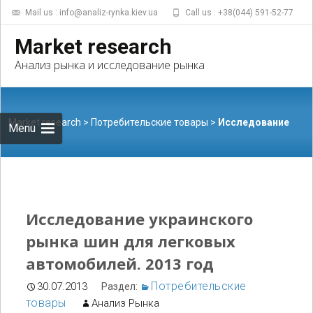
Mail us : info@analiz-rynka.kiev.ua
Call us : +38(044) 591-52-77
Skip to
Market research
content
Найти:
Анализ рынка и исследование рынка
Market research
>
Потребительские товары
>
Исследование
Menu
украинского рынка шин для легковых автомобилей. 2013
Исследование украинского
рынка шин для легковых
автомобилей. 2013 год
год
Потребительские
30.07.2013
Раздел:
товары
Анализ Рынка