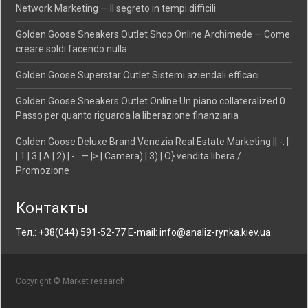
Network Marketing — Il segreto in tempi difficili
Golden Goose Sneakers Outlet Shop Online Archimede — Come
creare soldi facendo nulla
Golden Goose Superstar Outlet Sistemi aziendali efficaci
Golden Goose Sneakers Outlet Online Un piano collateralized 0
Passo per quanto riguarda la liberazione finanziaria
Golden Goose Deluxe Brand Venezia Real Estate Marketing || -. |
| 1 | 3 | A | 2) | -.. — |> | Camera) | 3) | O} vendita libera /
Promozione
Контакты
Тел.: +38(044) 591-52-77 E-mail: info@analiz-rynka.kiev.ua
Copyright © Market research