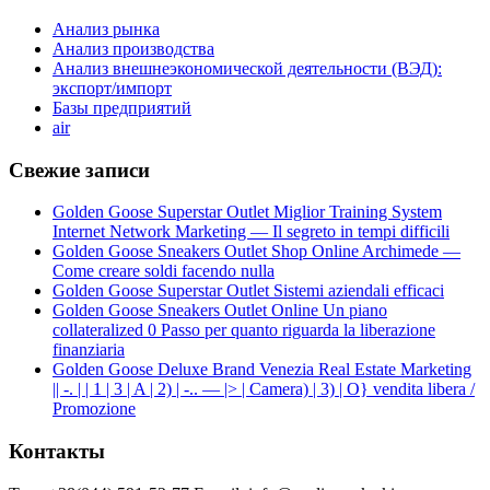
Анализ рынка
Анализ производства
Анализ внешнеэкономической деятельности (ВЭД):
экспорт/импорт
Базы предприятий
air
Свежие записи
Golden Goose Superstar Outlet Miglior Training System
Internet Network Marketing — Il segreto in tempi difficili
Golden Goose Sneakers Outlet Shop Online Archimede —
Come creare soldi facendo nulla
Golden Goose Superstar Outlet Sistemi aziendali efficaci
Golden Goose Sneakers Outlet Online Un piano
collateralized 0 Passo per quanto riguarda la liberazione
finanziaria
Golden Goose Deluxe Brand Venezia Real Estate Marketing
|| -. | | 1 | 3 | A | 2) | -.. — |> | Camera) | 3) | O} vendita libera /
Promozione
Контакты