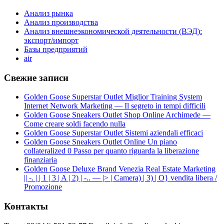
Анализ рынка
Анализ производства
Анализ внешнеэкономической деятельности (ВЭД):
экспорт/импорт
Базы предприятий
air
Свежие записи
Golden Goose Superstar Outlet Miglior Training System
Internet Network Marketing — Il segreto in tempi difficili
Golden Goose Sneakers Outlet Shop Online Archimede —
Come creare soldi facendo nulla
Golden Goose Superstar Outlet Sistemi aziendali efficaci
Golden Goose Sneakers Outlet Online Un piano
collateralized 0 Passo per quanto riguarda la liberazione
finanziaria
Golden Goose Deluxe Brand Venezia Real Estate Marketing
|| -. | | 1 | 3 | A | 2) | -.. — |> | Camera) | 3) | O} vendita libera /
Promozione
Контакты