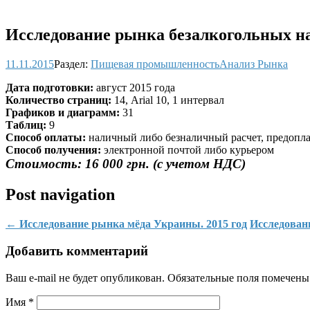
Исследование рынка безалкогольных на
11.11.2015
Раздел:
Пищевая промышленность
Анализ Рынка
Дата подготовки:
август 2015 года
Количество страниц:
14, Arial 10, 1 интервал
Графиков и диаграмм:
31
Таблиц:
9
Способ оплаты:
наличный либо безналичный расчет, предопла
Способ получения:
электронной почтой либо курьером
Стоимость: 16 000 грн. (с учетом НДС)
Post navigation
←
Исследование рынка мёда Украины. 2015 год
Исследован
Добавить комментарий
Ваш e-mail не будет опубликован. Обязательные поля помечен
Имя
*