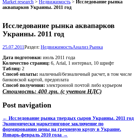
Market research
>
Недвижимость
>
Исследование рынка
аквапарков Украины. 2011 год
Исследование рынка аквапарков
Украины. 2011 год
25.07.2011
Раздел:
Недвижимость
Анализ Рынка
Дата подготовки:
июль 2011 года
Количество страниц:
6, Arial, 1 интервал, 10 шрифт
Таблиц:
2
Способ оплаты:
наличный/безналичный расчет, в том числе
банковской картой, предоплата
Способ получения:
электронной почтой либо курьером
Стоимость: 400 грн. (с учетом НДС)
Post navigation
←
Исследование рынка твердых сыров Украины. 2011 год
Экономически маркетинговое заключение по
формированию цены на гречневую крупу в Украине.
Январь-февраль 2010 года
→