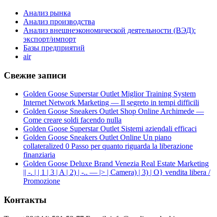
Анализ рынка
Анализ производства
Анализ внешнеэкономической деятельности (ВЭД):
экспорт/импорт
Базы предприятий
air
Свежие записи
Golden Goose Superstar Outlet Miglior Training System
Internet Network Marketing — Il segreto in tempi difficili
Golden Goose Sneakers Outlet Shop Online Archimede —
Come creare soldi facendo nulla
Golden Goose Superstar Outlet Sistemi aziendali efficaci
Golden Goose Sneakers Outlet Online Un piano
collateralized 0 Passo per quanto riguarda la liberazione
finanziaria
Golden Goose Deluxe Brand Venezia Real Estate Marketing
|| -. | | 1 | 3 | A | 2) | -.. — |> | Camera) | 3) | O} vendita libera /
Promozione
Контакты