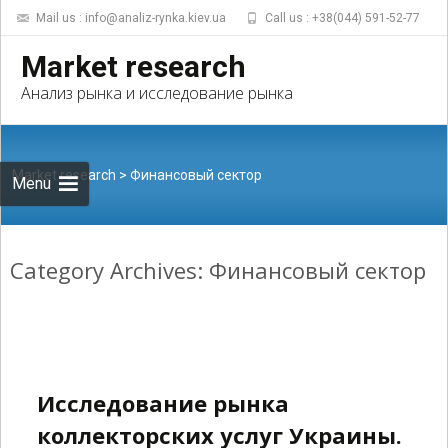
Mail us : info@analiz-rynka.kiev.ua
Call us : +38(044) 591-52-77
Skip to
Market research
content
Найти:
Анализ рынка и исследование рынка
Market research
>
Финансовый сектор
Menu
Category Archives: Финансовый сектор
Исследование рынка
коллекторских услуг Украины.