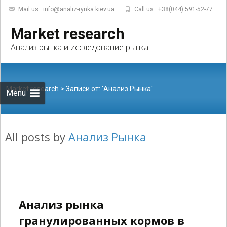
Mail us : info@analiz-rynka.kiev.ua
Call us : +38(044) 591-52-77
Skip to
Market research
content
Найти:
Анализ рынка и исследование рынка
Market research
> Записи от: 'Анализ Рынка'
Menu
All posts by
Анализ Рынка
Анализ рынка
гранулированных кормов в